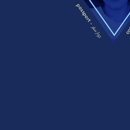
passport -
com
جواز سفر