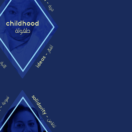
حرية
childhood
طفولة
r -
أفكار
ideas -
كاتبة
solidarity -
نسوية
t -
تضامن