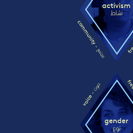
activism
نشاط
community -
fre
مجتمع
fre
صوت
voice -
gender
نوع