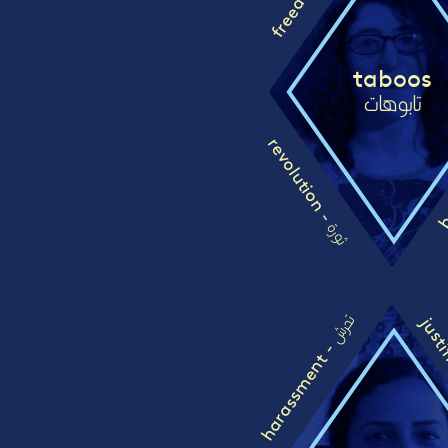
taboos
تابوهات
revolution -
bo
ثورة
تحرش
justi
harassment -