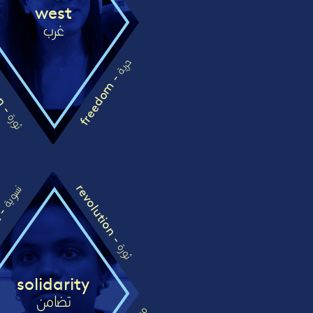
west
غرب
ion -
حرية
freedom -
ثورة
revolution -
نسوية
t -
ثورة
solidarity
تضامن