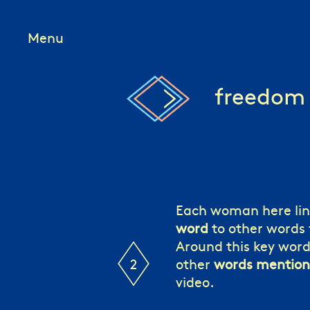
Menu
freedom
Each woman here li
word
to other words f
Around this key word
2
other
words mentio
video.