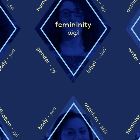
human -
عري
حرية
femininity
أنوثة
gender -
write
تصنيف
جسم
dy -
label -
نوع
fication -
activism -
جسم
feminis
body -
نشاط
تبرير