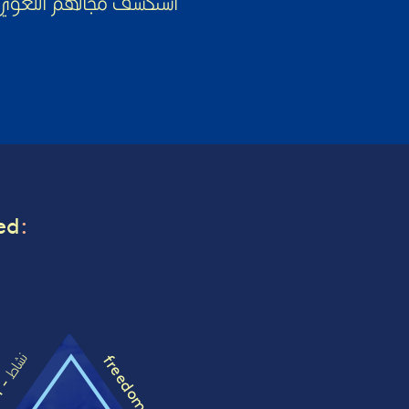
استكشف مجالهم اللغوي
ed
:
freedom -
نشاط
m -