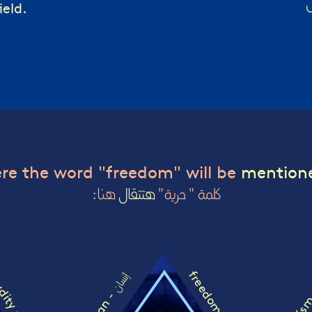
ield.
re the word "freedom" will be
mention
كلمة " حرية"
هتتقال
هنا:
freedom -
إنسان
dity -
activis