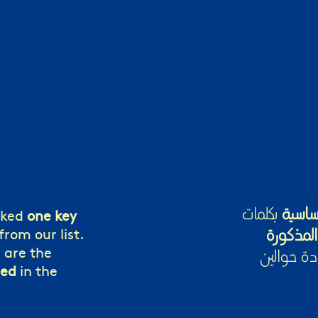
ساسية
بكلمات
nked
one key
rom our list.
المذكورة
 are the
دة حوالين
ned
in the