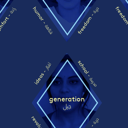
freedo
humor -
حرية
راحة
freedom -
fort -
فكاهة
school -
أفكار
ideas -
مدرسة
generation
جيل
حرية