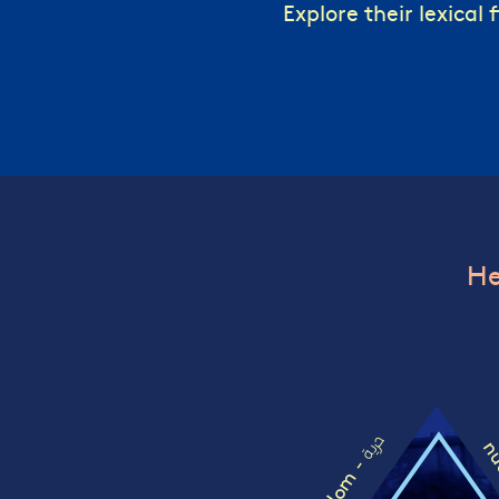
Explore their lexical f
He
حرية
nu
freedom -