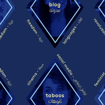
blog
مدونة
لغات
revolut
freedom -
حرية
languages -
edom -
حرية
social media -
edom -
سينما
feminis
cinema -
تواصل اجتماعي
حرية
taboos
تابوهات