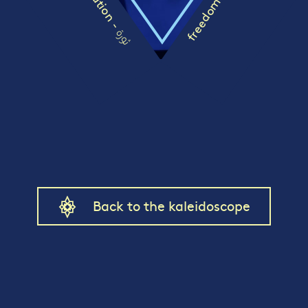
revolution -
freedom -
ثورة
Back to the kaleidoscope