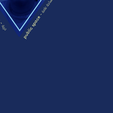
مساحة عامة
m -
public space -
حرية