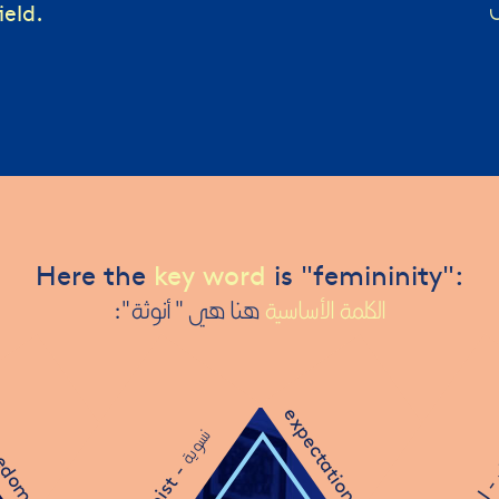
ield.
Here the
key word
is "femininity":
الكلمة الأساسية
هنا هي " أنوثة":
expectations -
نسوية
edom -
ف