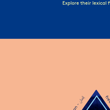
Explore their lexical f
fre
إنسان