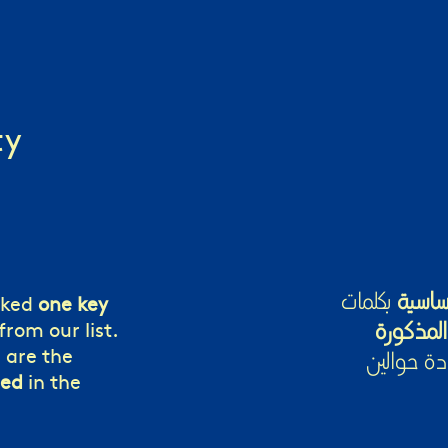
ty
ساسية
بكلمات
nked
one key
rom our list.
المذكورة
 are the
دة حوالين
ned
in the