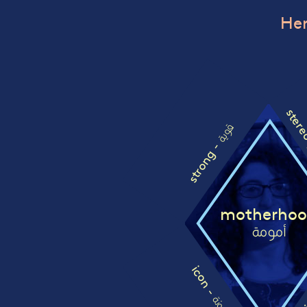
Her
stere
قوية
strong -
motherho
أمومة
icon -
femi