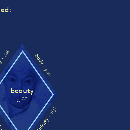
ned
:
ابداع
body -
ty -
جسم
beauty
جمال
od -
أنوثة
femininity -