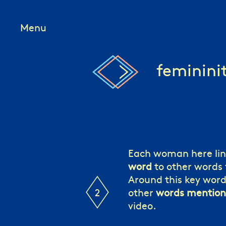
Menu
feminini
Each woman here li
word
to other words f
Around this key word
2
other
words mentio
video.