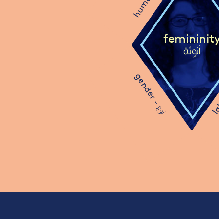
human -
femininit
أنوثة
gender -
la
نوع