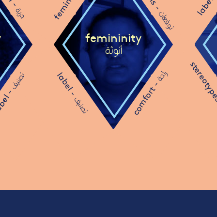
feminist -
label 
حرية
توقعات
y
femininity
أنوثة
stereotyp
راحة
label -
تصنيف
comfort -
bel -
تصنيف