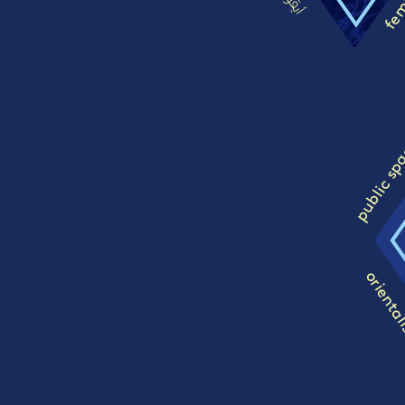
أيقونة
public sp
orienta