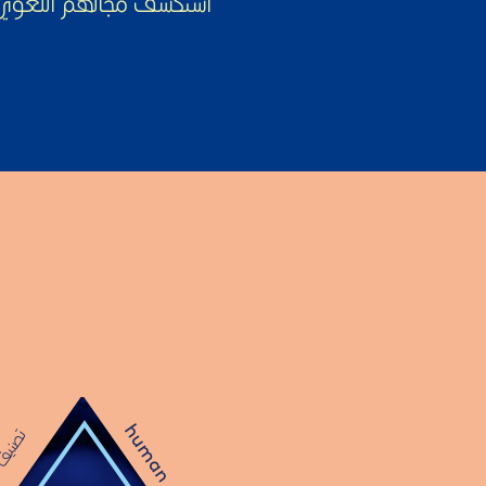
استكشف مجالهم اللغوي
human -
تصني