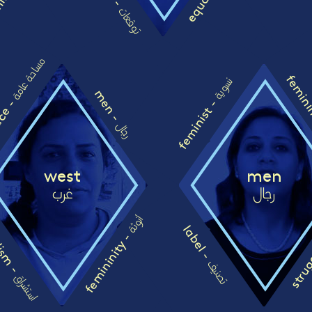
توقعات
مساحة عامة
femini
نسوية
men -
feminist -
ace -
رجال
west
men
رجال
غرب
lism -
أنوثة
label -
femininity -
strug
تصنيف
استشراق