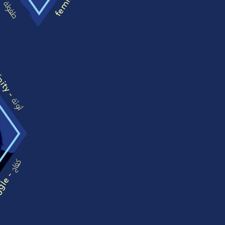
طفولة
nity -
أنوثة
كفاح
gle -