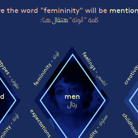
e the word "femininity" will be
mentio
كلمة " أنوثة"
هتتقال
هنا:
otypes -
feelings -
أنوثة
femininity -
creativi
أحاسيس
مقولب
od
men
رجال
expectations -
childho
أنوثة
مساواة
ninity -
equality -