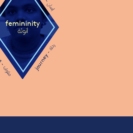
-
إنسان
femininity
أنوثة
es -
رحلة
journey -
مقولب